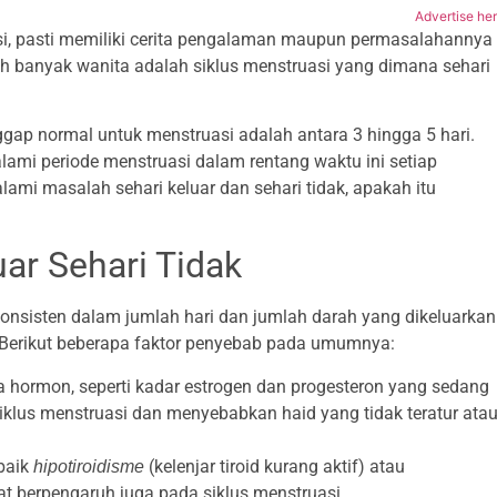
Advertise he
, pasti memiliki cerita pengalaman maupun permasalahannya
oleh banyak wanita adalah siklus menstruasi yang dimana sehari
ggap normal untuk menstruasi adalah antara 3 hingga 5 hari.
mi periode menstruasi dalam rentang waktu ini setiap
ami masalah sehari keluar dan sehari tidak, apakah itu
ar Sehari Tidak
konsisten dalam jumlah hari dan jumlah darah yang dikeluarkan
. Berikut beberapa faktor penyebab pada umumnya:
 hormon, seperti kadar estrogen dan progesteron yang sedang
iklus menstruasi dan menyebabkan haid yang tidak teratur ata
baik
(kelenjar tiroid kurang aktif) atau
hipotiroidisme
dapat berpengaruh juga pada siklus menstruasi.