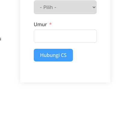
Umur
u
Hubungi CS