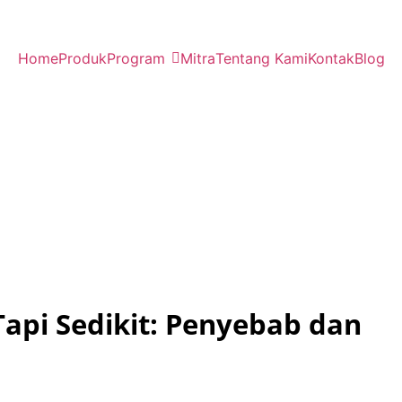
Home
Produk
Program
Mitra
Tentang Kami
Kontak
Blog
Tapi Sedikit: Penyebab dan